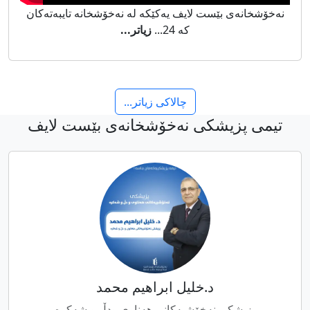
نەخۆشخانەی بێست لایف یەکێکە لە نەخۆشخانە تایبەتەکان
کە 24...
زیاتر...
چالاکى زیاتر...
تیمى پزیشکى نەخۆشخانەى بێست لایف
د.خلیل ابراهیم محمد
پزیشکی نەخۆشیەکانی هەناوی ودڵ و شەکرە