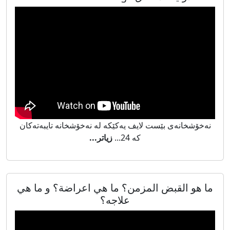
نەخۆشخانەی بێست لایف یەکێکە لە نەخۆشخانە تایبەتەکان
کە 24...
زیاتر...
ما هو القبض المزمن؟ ما هي اعراضة؟ و ما هي
علاجه؟