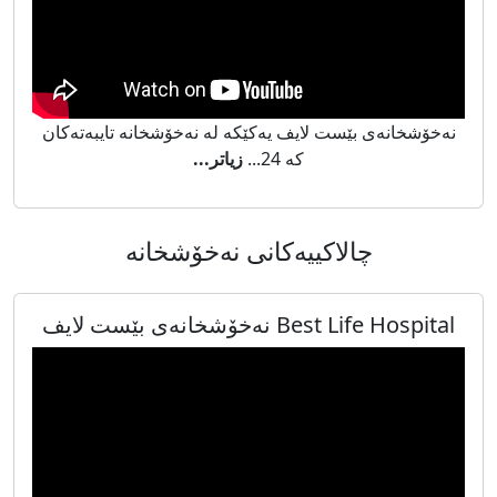
نەخۆشخانەی بێست لایف یەکێکە لە نەخۆشخانە تایبەتەکان
کە 24...
زیاتر...
چالاکییەکانی نەخۆشخانە
Best Life Hospital نەخۆشخانەی بێست لایف