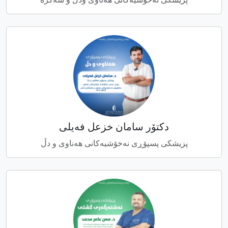
دکتۆر سامان خزعل فەیلی
پزیشکی پسپۆڕی نەخۆشیەکانی هەناوی و دڵ