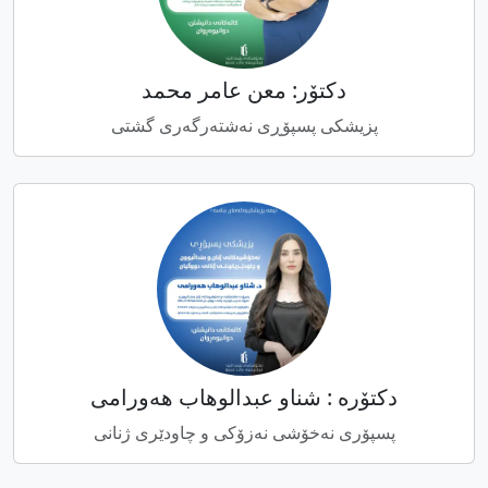
دکتۆر: معن عامر محمد
پزیشکی پسپۆڕی نەشتەرگەری گشتی
دکتۆرە : شناو عبدالوهاب هەورامی
پسپۆرى نەخۆشى نەزۆکی و چاودێری ژنانی