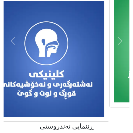
ڕێنمایى تەندروستى