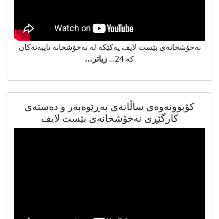
نەخۆشخانەی بێست لایف یەکێکە لە نەخۆشخانە تایبەتەکان
کە 24...
زیاتر...
کۆبوونەوەی ساڵانەی بەڕێوەبەر و دەستەی
کارگێڕی نەخۆشخانەی بێست لایف