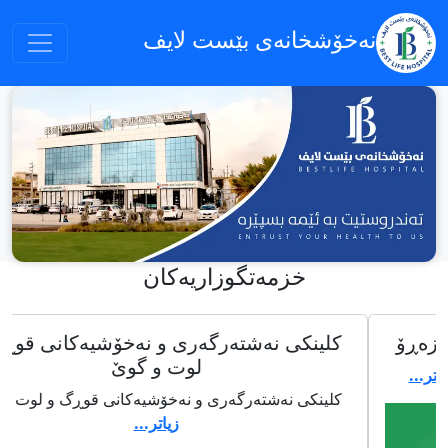
نەخۆشخانەى بێست لایف
خزمەتگوزاریەکان
کلینکى نەشتەرگەرى و نەخۆشیەکانى قوڕگ و
لوت و گوێ
کلینکى نەشتەرگەرى و نەخۆشیەکانى قوڕگ و لوت و گوێ
زیاتر...