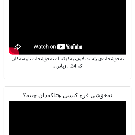
نەخۆشخانەی بێست لایف یەکێکە لە نەخۆشخانە تایبەتەکان
کە 24...
زیاتر...
نەخۆشی فرە کیسی هێلکەدان چییە؟