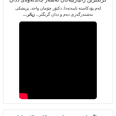
لەم پۆدکاستە تایبەتەدا، دکتۆر چۆمان واحد، پزیشکی
نەشتەرگەری دەم و ددان گرنگتر...
زیاتر...