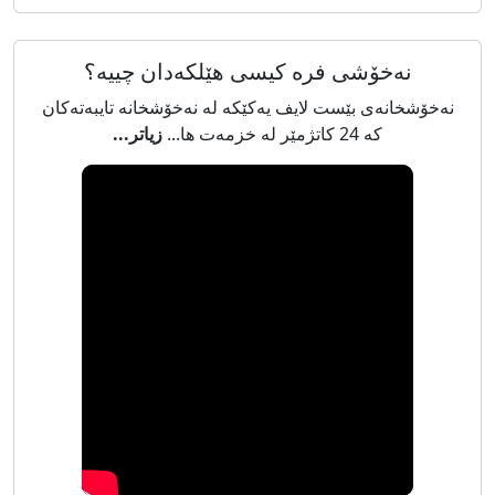
نەخۆشی فرە کیسی هێلکەدان چییە؟
نەخۆشخانەی بێست لایف یەکێکە لە نەخۆشخانە تایبەتەکان
کە 24 کاتژمێر لە خزمەت ها...
زیاتر...