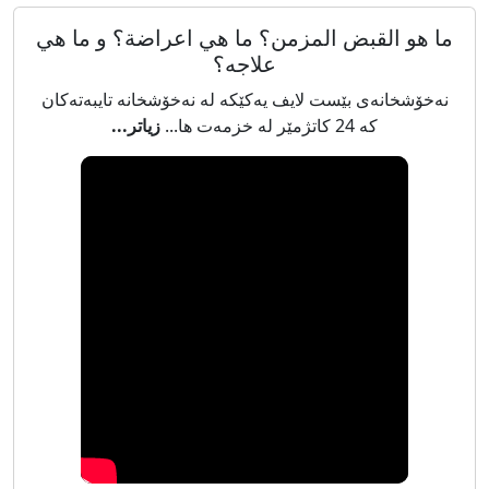
ما هو القبض المزمن؟ ما هي اعراضة؟ و ما هي
علاجه؟
نەخۆشخانەی بێست لایف یەکێکە لە نەخۆشخانە تایبەتەکان
کە 24 کاتژمێر لە خزمەت ها...
زیاتر...