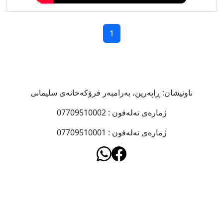
1
ناونیشان: ڕاپەرین، بەرامبەر فرۆکەخانەى سلیمانى
ژمارەى تەلەفون : 07709510002
ژمارەى تەلەفون : 07709510001