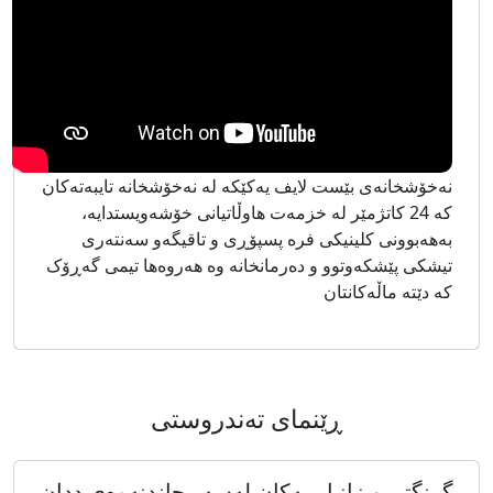
نەخۆشخانەی بێست لایف یەکێکە لە نەخۆشخانە تایبەتەکان
کە 24 کاتژمێر لە خزمەت هاوڵاتیانی خۆشەویستدایە،
بەهەبوونی کلینیکی فرە پسپۆڕی و تاقیگەو سەنتەری
تیشکی پێشکەوتوو و دەرمانخانە وە هەروەها تیمی گەڕۆک
کە دێتە ماڵەکانتان
ڕێنماى تەندروستى
گرنگترین زانیارییەکان لەسەر چاندنەوەی ددان