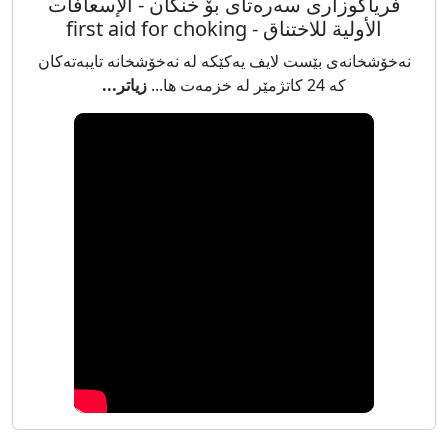
‎فریاگوزاری سەرەتای بۆ خنکان - ‎الإسعافات
الأولية للاختناق - first aid for choking
نەخۆشخانەی بێست لایف یەکێکە لە نەخۆشخانە تایبەتەکان
کە 24 کاتژمێر لە خزمەت ها...
زیاتر...