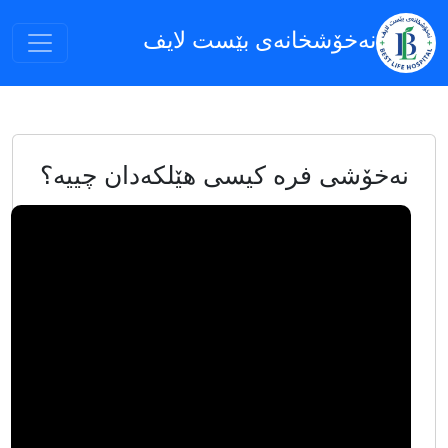
نەخۆشخانەى بێست لایف
نەخۆشی فرە کیسی هێلکەدان چییە؟