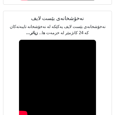
نەخۆشخانەی بێست لایف
نەخۆشخانەی بێست لایف یەکێکە لە نەخۆشخانە تایبەتەکان
کە 24 کاتژمێر لە خزمەت ها...
زیاتر...