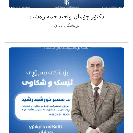
دکتۆر چۆمان واحید حمە رەشید
پزیشکی ددان