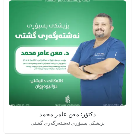
دکتۆر: معن عامر محمد
پزیشکی پسپۆڕی نەشتەرگەری گشتی