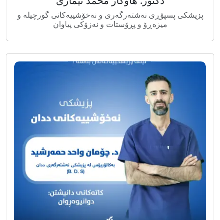
دکتۆر: هاوکار محمد تیماری
پزیشکی پسپۆڕی نەشتەرگەری و نەخۆشییەکانی گورچیلە و
میزەڕۆ و پڕۆستات و نەزۆکی پیاوان