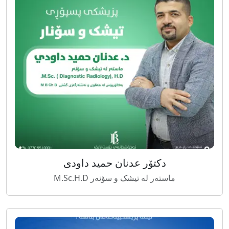
دکتۆر عدنان حمید داودی
ماستەر لە تیشک و سۆنەر M.Sc.H.D