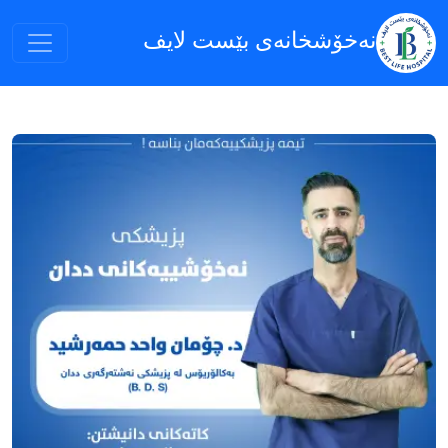
نەخۆشخانەى بێست لایف