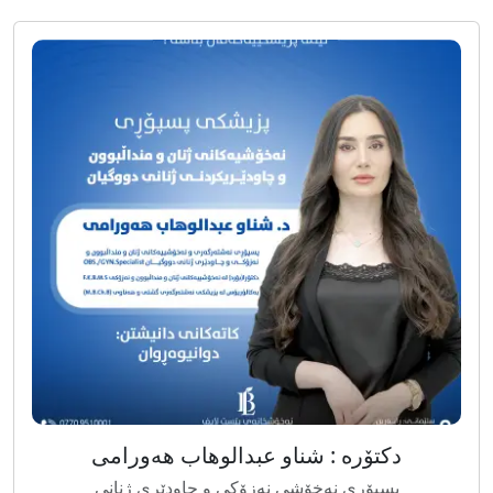
دکتۆرە : شناو عبدالوهاب هەورامی
پسپۆرى نەخۆشى نەزۆکی و چاودێری ژنانی