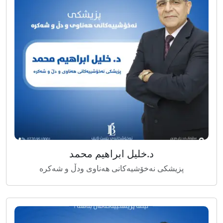
د.خلیل ابراهیم محمد
پزیشکی نەخۆشیەکانی هەناوی ودڵ و شەکرە