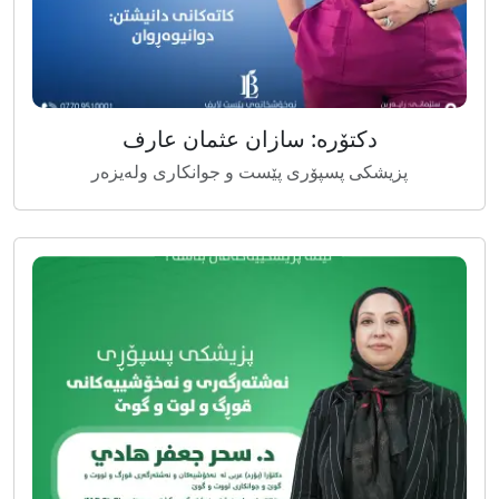
دکتۆرە: سازان عثمان عارف
پزیشکی پسپۆری پێست و جوانکاری ولەیزەر