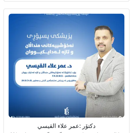
دکتۆر :عمر علاء القيسي