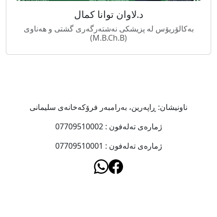
د.لاوان توانا کمال
بەکالۆریۆس لە پزیشکی نەشتەرگەری گشتی و هەناوی
(M.B.Ch.B)
ناونیشان: ڕاپەرین، بەرامبەر فرۆکەخانەى سلیمانى
ژمارەى تەلەفون : 07709510002
ژمارەى تەلەفون : 07709510001