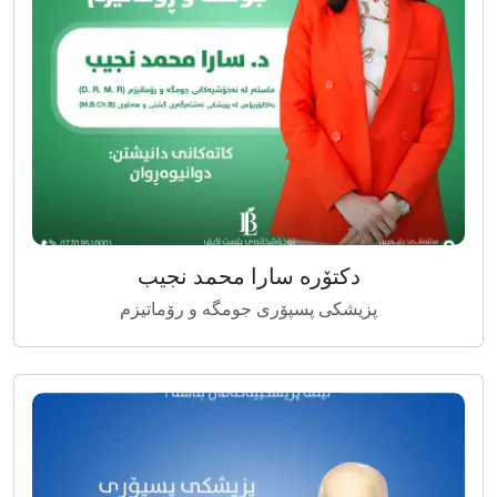
دکتۆرە سارا محمد نجیب
پزیشکی پسپۆری جومگە و رۆماتیزم