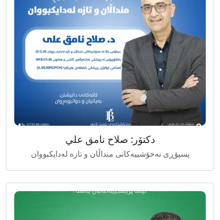
دکتۆر: صلاح نامق علي
پسپۆڕی نەخۆشییەکانی منداڵان و تازە لەدایکبووان