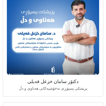
دکتۆر سامان خزعل فەیلی
پزیشکی پسپۆڕی نەخۆشیەکانی هەناوی و دڵ