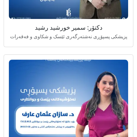
دکتۆر: سمیر خورشید رشید
پزیشکی پسپۆڕی نەشتەرگەری ئێسک و شکاوی و فەقەرات