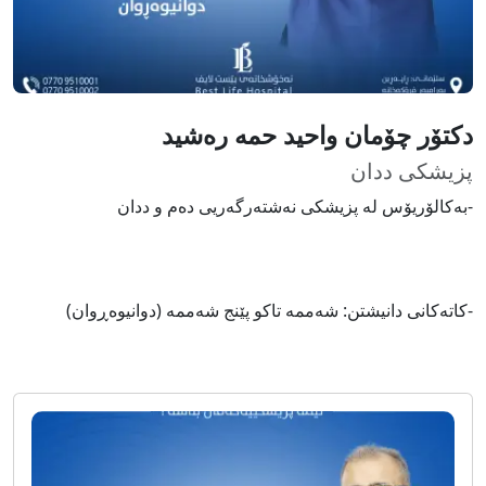
دکتۆر چۆمان واحید حمە رەشید
پزیشکی ددان
-بەکالۆریۆس لە پزیشکی نەشتەرگەریی دەم و ددان
-کاتەکانی دانیشتن: شەممە تاکو پێنج شەممە (دوانیوەڕوان)