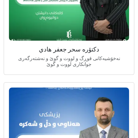
دکتۆرە سحر جعفر هادي
نەخۆشیەکانی قوڕگ و لووت و گوێ و نەشتەرگەری
جوانکاری لووت و گوێ