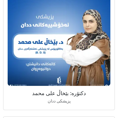
دکتۆرە: بێخاڵ علی محمد
پزیشکی ددان