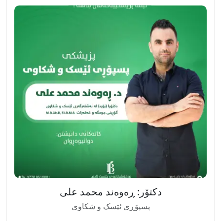
دکتۆر: ڕەوەند محمد علی
پسپۆڕی ئێسک و شکاوی