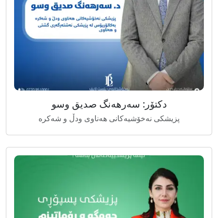
دکتۆر: سەرهەنگ صديق وسو
پزیشکی نەخۆشیەکانی هەناوی ودڵ و شەکرە