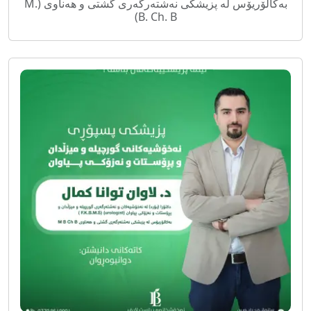
بەکالۆریۆس لە پزیشکی نەشتەرگەری گشتی و هەناوی (M.
B. Ch. B)