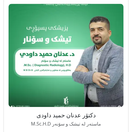
دکتۆر عدنان حمید داودی
ماستەر لە تیشک و سۆنەر M.Sc.H.D