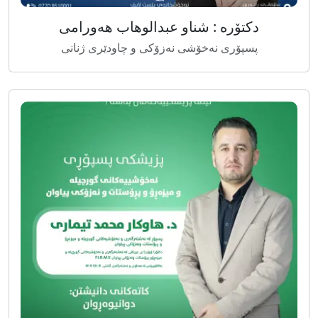
دکتۆرە : شناو عبدالوهاب هەورامی
پسپۆرى نەخۆشى نەزۆکی و چاودێری ژنانی