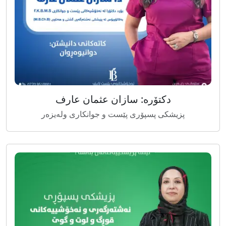
دکتۆرە: سازان عثمان عارف
پزیشکی پسپۆری پێست و جوانکاری ولەیزەر