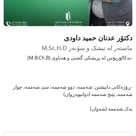
دکتۆر عدنان حمید داودی
ماستەر لە تیشک و سۆنەر M.Sc.H.D
-بەکالۆریۆس لە پزیشکی گشتی و هەناوی (M.B.Ch.B)
-ڕۆژەکانی دانیشتن: شەممە، دوو شەممە، سێ شەممە، چوار
شەممە، پێنج شەممە (دوانیوەڕوان)
یەک شەممە (شەوان)