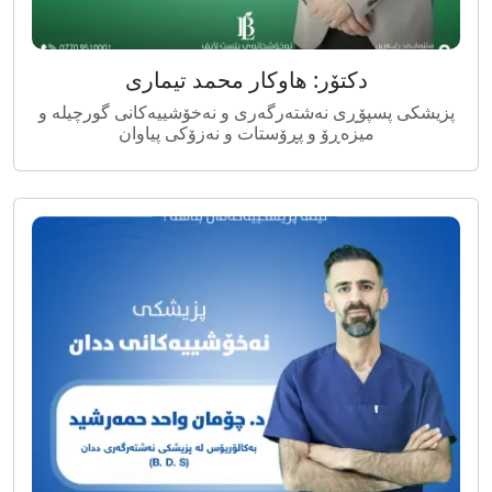
دکتۆر: هاوکار محمد تیماری
پزیشکی پسپۆڕی نەشتەرگەری و نەخۆشییەکانی گورچیلە و
میزەڕۆ و پڕۆستات و نەزۆکی پیاوان