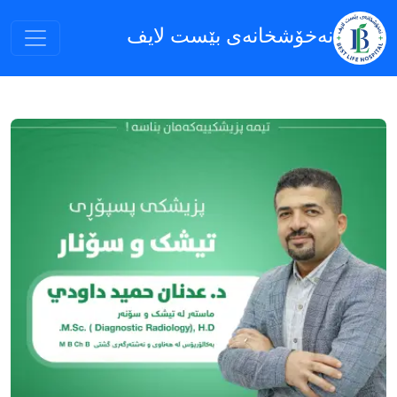
نەخۆشخانەى بێست لایف