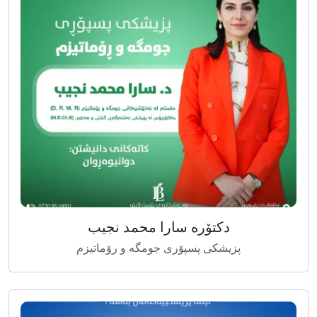
دکتۆرە سارا محمد نجیب
پزیشکی پسپۆری جومگە و رۆماتیزم