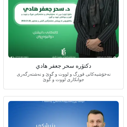
دکتۆرە سحر جعفر هادي
نەخۆشیەکانی قوڕگ و لووت و گوێ و نەشتەرگەری
جوانکاری لووت و گوێ