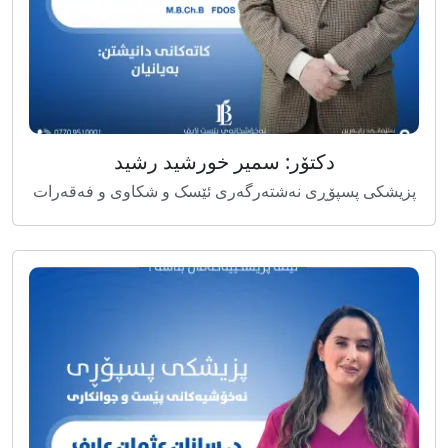
دکتۆر: سمیر خورشید رشید
پزیشکی پسپۆڕی نەشتەرگەری ئێسک و شکاوی و فەقەرات