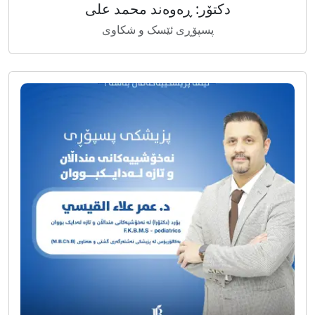
دکتۆر: ڕەوەند محمد علی
پسپۆڕی ئێسک و شکاوی