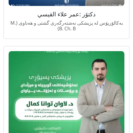
دکتۆر :عمر علاء القيسي
بەکالۆریۆس لە پزیشکی نەشتەرگەری گشتی و هەناوی (M.
B. Ch. B)