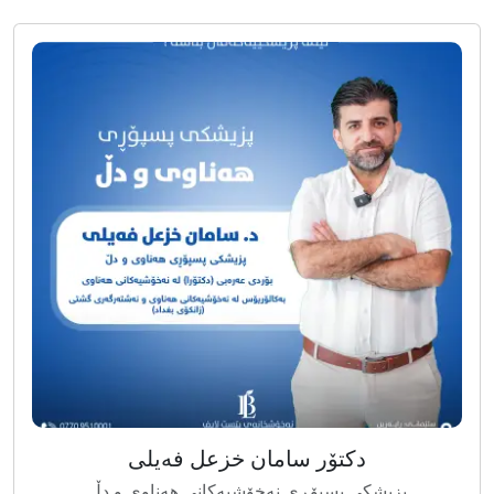
دکتۆر سامان خزعل فەیلی
پزیشکی پسپۆڕی نەخۆشیەکانی هەناوی و دڵ