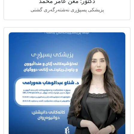
دکتۆر: معن عامر محمد
پزیشکی پسپۆڕی نەشتەرگەری گشتی