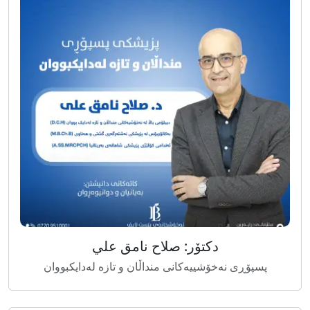
دکتۆر: صلاح نامق علي
پسپۆڕی نەخۆشییەکانی منداڵان و تازە لەدایکبووان