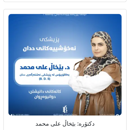
دکتۆرە: بێخاڵ علی محمد