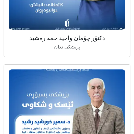
دکتۆر چۆمان واحید حمە رەشید
پزیشکی ددان