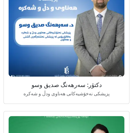
دکتۆر: سەرهەنگ صديق وسو
پزیشکی نەخۆشیەکانی هەناوی ودڵ و شەکرە