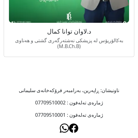
د.لاوان توانا کمال
بەکالۆریۆس لە پزیشکی نەشتەرگەری گشتی و هەناوی
(M.B.Ch.B)
ناونیشان: ڕاپەرین، بەرامبەر فرۆکەخانەى سلیمانى
ژمارەى تەلەفون : 07709510002
ژمارەى تەلەفون : 07709510001