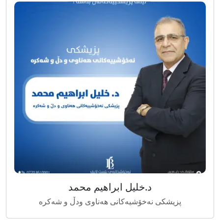
د.خلیل ابراهیم محمد
پزیشکی نەخۆشیەکانی هەناوی ودڵ و شەکرە