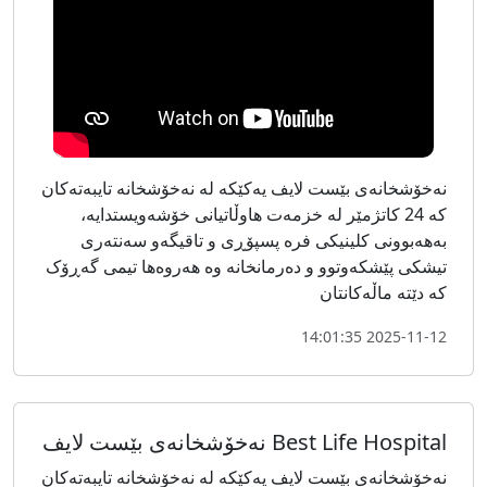
نەخۆشخانەی بێست لایف یەکێکە لە نەخۆشخانە تایبەتەکان
کە 24 کاتژمێر لە خزمەت هاوڵاتیانی خۆشەویستدایە،
بەهەبوونی کلینیکی فرە پسپۆڕی و تاقیگەو سەنتەری
تیشکی پێشکەوتوو و دەرمانخانە وە هەروەها تیمی گەڕۆک
کە دێتە ماڵەکانتان
2025-11-12 14:01:35
Best Life Hospital نەخۆشخانەی بێست لایف
نەخۆشخانەی بێست لایف یەکێکە لە نەخۆشخانە تایبەتەکان