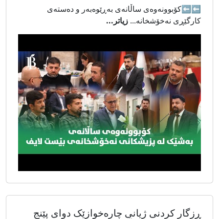
⬅⬅کۆبوونەوەی ساڵانەی بەڕێوەبەر و دەستەی
کارگێڕی نەخۆشخانە...
زیاتر...
ڕزگار کردنی ژیانی چارەخوازێک دوای پێنج