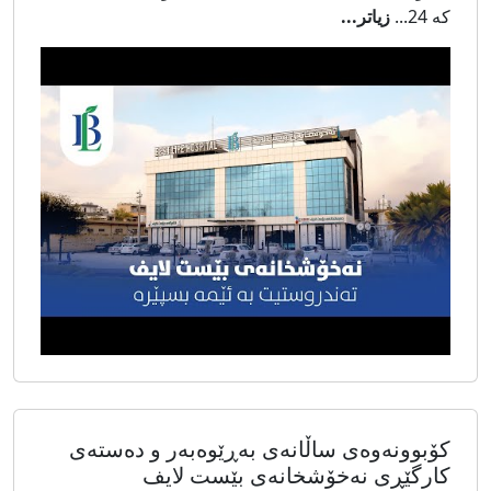
کە 24...
زیاتر...
کۆبوونەوەی ساڵانەی بەڕێوەبەر و دەستەی
کارگێڕی نەخۆشخانەی بێست لایف