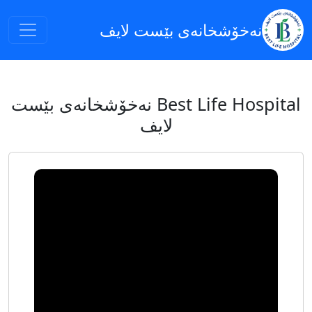
نەخۆشخانەى بێست لایف
Best Life Hospital نەخۆشخانەی بێست
لایف