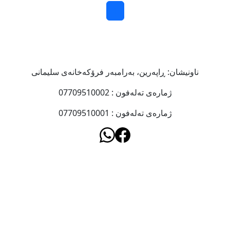
1
ناونیشان: ڕاپەرین، بەرامبەر فرۆکەخانەى سلیمانى
ژمارەى تەلەفون : 07709510002
ژمارەى تەلەفون : 07709510001