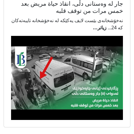
جار لە وەستانی دڵی، انقاذ حیاة مریض بعد
خمس مرات من توقف قلبە
نەخۆشخانەی بێست لایف یەکێکە لە نەخۆشخانە تایبەتەکان
کە 24...
زیاتر...